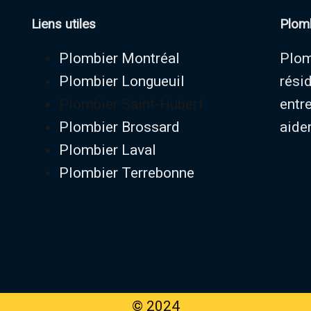
Liens utiles
Plomb
Plombier Montréal
Plom
Plombier Longueuil
rési
Plombier Saint-Hubert
entr
Plombier Brossard
aider
Plombier Laval
Plombier Terrebonne
© 2024