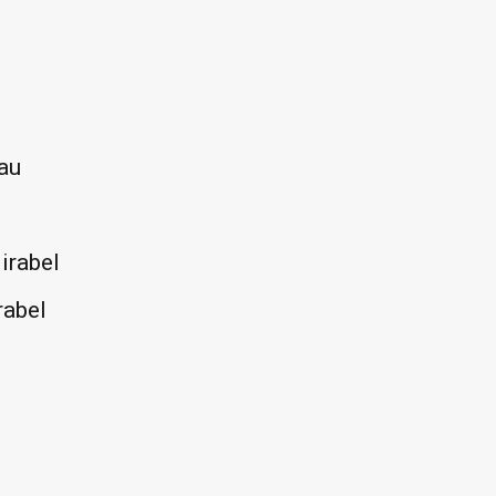
eau
irabel
rabel